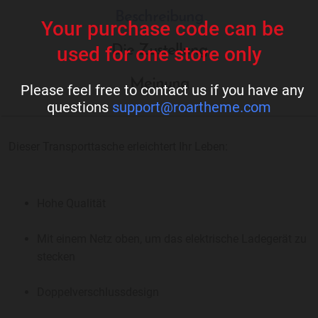
Beschreibung
Your purchase code can be
Die Zustellung
used for one store only
Meinung
Please feel free to contact us if you have any
questions
support@roartheme.com
Dieser Transporttasche erleichtert Ihr Leben:
Hohe Qualität
Mit einem Netz oben, um das elektrische Ladegerät zu
stecken
Doppelverschlussdesign