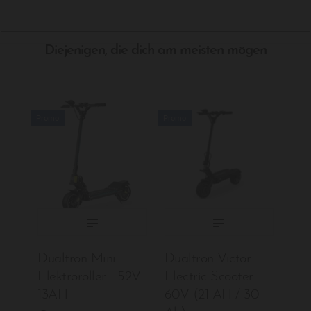
Diejenigen, die dich am meisten mögen
Promo
Promo
BATTERIE:
BATTERIE:
€999.00
€1,890.00
€990.00
€1,590.00
Dualtron Mini-
Dualtron Victor
Elektroroller - 52V
Electric Scooter -
13AH
60V (21 AH / 30
IN DEN WARENKORB LEGEN
IN DEN WARENKORB LEG