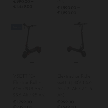
Ah)
–
€990.00
€1,449.00
–
€1,590.00
€1,890.00
Promo
VORBILDER:
Leistung:
Cadeau:
€1,999.00
€1,799.00
VSETT 10+
Elektrischer Roller
€999.00
Elektror Roller |
vsett 8 | 48V (15,6
60V (20,8 Ah /
Ah / 21 Ah / 2 * 16
IN DEN WARENKORB LEGEN
25,6 Ah / 28 Ah)
Ah)
IN DEN WARENKORB LEG
–
–
€1,799.00
€999.00
€2,190.00
€1,549.00