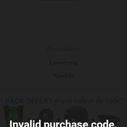
Broessdatsch
Liwwerung
Virschléi
Invalid purchase code.