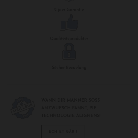
2 joer Garantie
Qualitéitsprodukter
Sécher Bezuelung
WANN DIR MANNER SOSS
ANZWUESCH FANNT, PIE
TECHNOLOGIE ALIGNENS!
ECH ET GÄR !