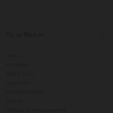
Op ee Bléck eis
Iwwer
Kontaktéier
ASADE BOLD
Legal Notiz
Privatsphär Politik
Sitemap
Politique de remboursement