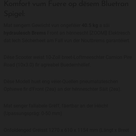
Komfort vum Fuere op dësem Bluetran
Spigel:
Mat sengem Gewiicht vun ongeféier
40.5 kg
a säi
hydraulesch Brems
Front an hënnescht [ZOOM]] Elektresch
dat Iech Sécherheet am Fall vun der Noutbrems garantéiert.
Dëse Scooter weist 10-Zoll breet-Loftmeeschter Camion Pire
Road (10x3.0) fir agreabel Buedemhëllef.
Dëse Modell huet eng véier-Quellen pneumatateschen
Ophiewe fir d'Front (2ea) an der hënneschter Säit (2ea).
Mat senger fallabele Grëff, fäertbar an der Héicht
(Upassungspräg: 0-50 mm)
Onfoldenged Gréisst 1270 x 610 x 1154 mm (Längt x Breet