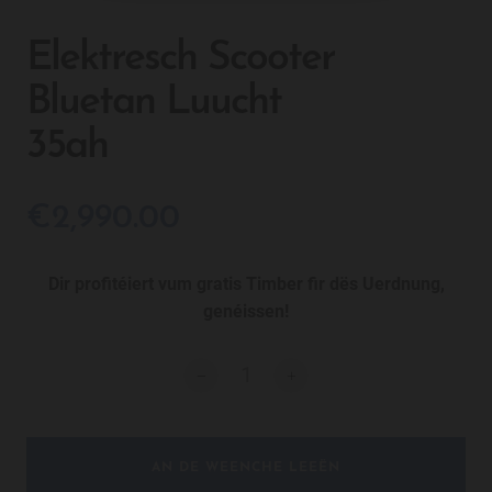
Elektresch Scooter
Bluetan Luucht
35ah
€2,990.00
Dir profitéiert vum gratis Timber fir dës Uerdnung,
genéissen!
AN DE WEENCHE LEEËN