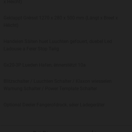
x Héicht)
Geklappt Gréisst 1270 x 280 x 500 mm (Längt x Breet x
Héicht)
Handelen Säiten huet Luuchten gefouert, duebel Led
Ladouse a Feier Stop Taiig
Gx20-3P Lueden Hafen, ënnerstëtzt 10a
Blitzschalter / Luuchten Schalter / Klaxon wiesselen
Warnung Schalter / Power Template Schalter
Optional Deeler Fangerofdrock, séier Ladegeräter