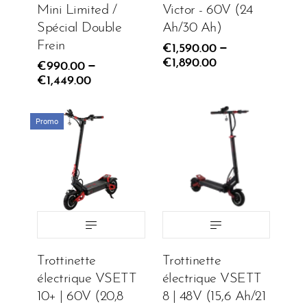
Mini Limited /
Victor - 60V (24
AJOUTER AU PANIER
AJOUTER AU PANIER
Spécial Double
Ah/30 Ah)
Frein
–
€1,590.00
€1,890.00
–
€990.00
€1,449.00
Promo
MODELE:
Puissance:
Cadeau:
€1,999.00
€1,799.00
Trottinette
Trottinette
€999.00
électrique VSETT
électrique VSETT
10+ | 60V (20,8
8 | 48V (15,6 Ah/21
AJOUTER AU PANIER