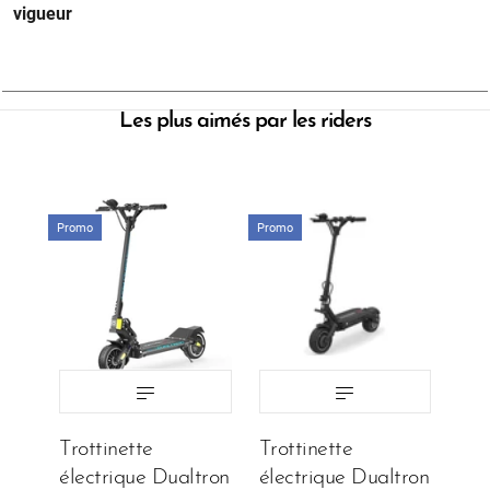
vigueur
Les plus aimés par les riders
Promo
Promo
BATTERIE:
Batterie:
€999.00
€1,890.00
€990.00
€1,590.00
Trottinette
Trottinette
électrique Dualtron
électrique Dualtron