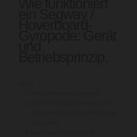
Wie funktioniert
NULL
Tromox
ein Segway /
Speed ​​Trott
Hoverboard-
BlueTran.
Gyropode: Gerät
HELD
und
Ich bin
Betriebsprinzip.
Inokim
Neinbot
Inhalt
Rutsch
Wie funktioniert Gyropod?
INMOTION
Das Prinzip des Betriebs und
der Bewegung des Hoverboards
mit Lenker
Hoverboard-Motorgerät.