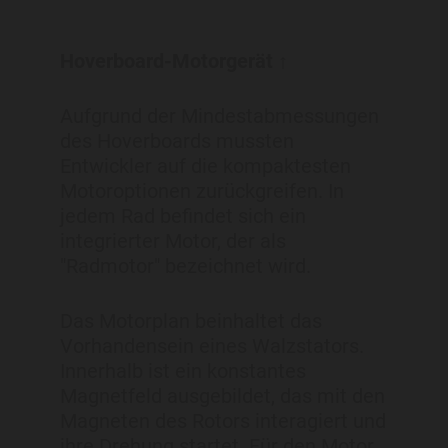
Hoverboard-Motorgerät ↑
Aufgrund der Mindestabmessungen
des Hoverboards mussten
Entwickler auf die kompaktesten
Motoroptionen zurückgreifen. In
jedem Rad befindet sich ein
integrierter Motor, der als
"Radmotor" bezeichnet wird.
Das Motorplan beinhaltet das
Vorhandensein eines Walzstators.
Innerhalb ist ein konstantes
Magnetfeld ausgebildet, das mit den
Magneten des Rotors interagiert und
ihre Drehung startet. Für den Motor,