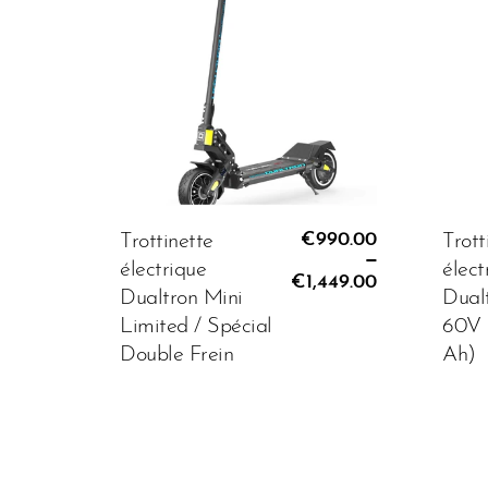
BATTERIE:
Batte
€990.00
€999.00
€1,8
€990.00
Trottinette
Trott
–
électrique
élect
€1,449.00
AJOUTER AU PANIER
AJ
Dualtron Mini
Dualt
Limited / Spécial
60V 
Double Frein
Ah)