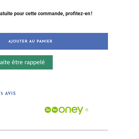
ier
0
ratuite pour cette commande, profitez-en !
AJOUTER AU PANIER
aite être rappelé
5 AVIS 