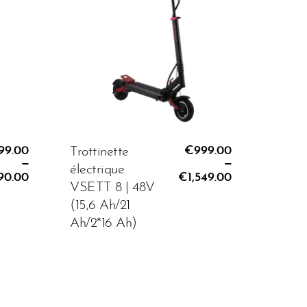
MODELE:
Cadeau:
.00
99.00
€999.00
Trottinette
€999.00
–
–
électrique
90.00
€1,549.00
VSETT 8 | 48V
(15,6 Ah/21
AJOUTER AU PANIER
Ah/2*16 Ah)