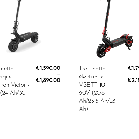
rie:
Puissance:
€1,590.00
€1,799
90.00
€1,999.00
€1,590.00
€1,7
inette
Trottinette
–
rique
électrique
€1,890.00
€2,1
OUTER AU PANIER
AJOUTER AU PANIER
ron Victor -
VSETT 10+ |
(24 Ah/30
60V (20,8
Ah/25,6 Ah/28
Ah)